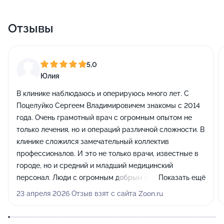
Отзывы
5,0
Юлия
В клинике наблюдаюсь и оперируюсь много лет. С
Поцелуйко Сергеем Владимировичем знакомы с 2014
года. Очень грамотный врач с огромным опытом не
только лечения, но и операций различной сложности. В
клинике сложился замечательный коллектив
профессионалов. И это не только врачи, известные в
городе, но и средний и младший медицинский
персонал. Люди с огромным добрым сердцем!
Показать ещё
Отдельную благодарность хочу выразить
23 апреля 2026 Отзыв взят с сайта Zoon.ru
операционной сестре и правой руке главного врача
клиники Людмиле Игоревне, медбрату Никите и